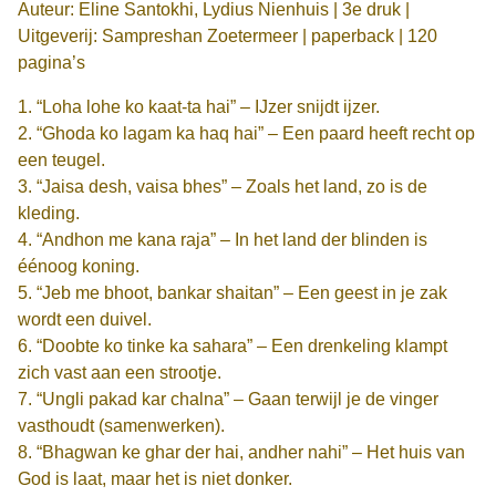
Auteur: Eline Santokhi, Lydius Nienhuis | 3e druk |
Uitgeverij: Sampreshan Zoetermeer | paperback | 120
pagina’s
1. “Loha lohe ko kaat-ta hai” – IJzer snijdt ijzer.
2. “Ghoda ko lagam ka haq hai” – Een paard heeft recht op
een teugel.
3. “Jaisa desh, vaisa bhes” – Zoals het land, zo is de
kleding.
4. “Andhon me kana raja” – In het land der blinden is
éénoog koning.
5. “Jeb me bhoot, bankar shaitan” – Een geest in je zak
wordt een duivel.
6. “Doobte ko tinke ka sahara” – Een drenkeling klampt
zich vast aan een strootje.
7. “Ungli pakad kar chalna” – Gaan terwijl je de vinger
vasthoudt (samenwerken).
8. “Bhagwan ke ghar der hai, andher nahi” – Het huis van
God is laat, maar het is niet donker.