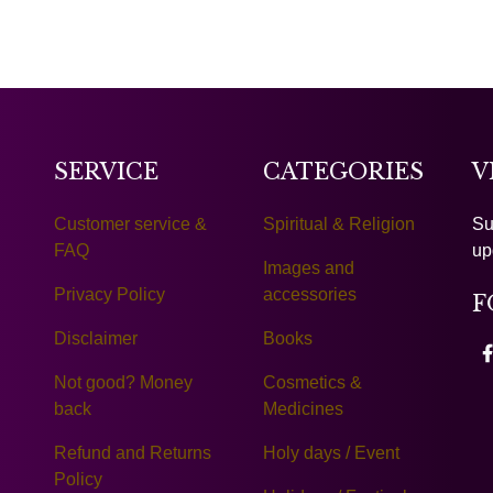
SERVICE
CATEGORIES
V
Customer service &
Spiritual & Religion
Su
FAQ
up
Images and
Privacy Policy
accessories
F
Disclaimer
Books
Not good? Money
Cosmetics &
back
Medicines
Refund and Returns
Holy days / Event
Policy