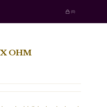
(0)
YX OHM