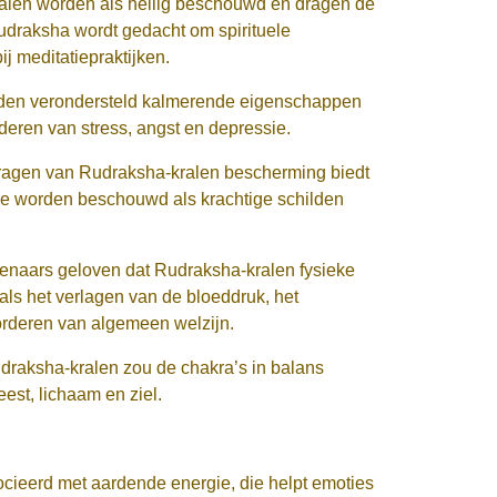
ralen worden als heilig beschouwd en dragen de
udraksha wordt gedacht om spirituele
j meditatiepraktijken.
orden verondersteld kalmerende eigenschappen
deren van stress, angst en depressie.
dragen van Rudraksha-kralen bescherming biedt
Ze worden beschouwd als krachtige schilden
naars geloven dat Rudraksha-kralen fysieke
s het verlagen van de bloeddruk, het
orderen van algemeen welzijn.
draksha-kralen zou de chakra’s in balans
st, lichaam en ziel.
socieerd met aardende energie, die helpt emoties