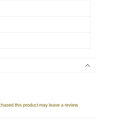
aatri Festival
tion, Success & Prosperity
hased this product may leave a review.