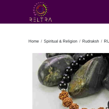
Home
Spiritual & Religion
Rudraksh
R