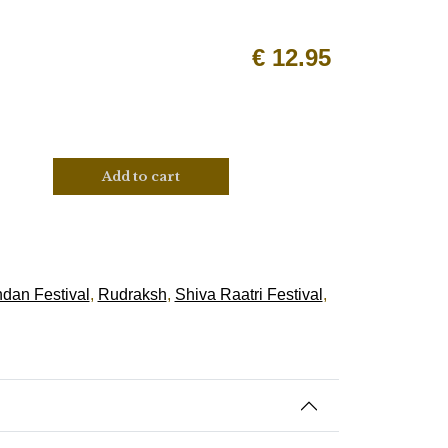
€
12.95
Add to cart
dan Festival
,
Rudraksh
,
Shiva Raatri Festival
,