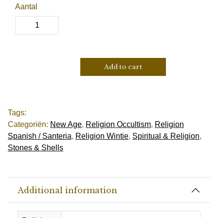
Aantal
Add to cart
Tags:
Categoriën:
New Age
,
Religion Occultism
,
Religion
Spanish / Santeria
,
Religion Wintie
,
Spiritual & Religion
,
Stones & Shells
Additional information