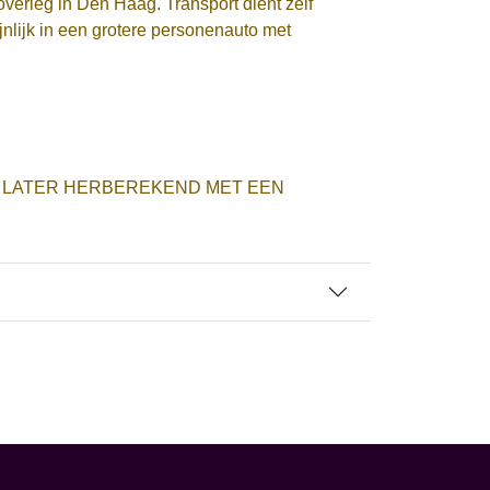
overleg in Den Haag. Transport dient zelf
jnlijk in een grotere personenauto met
 LATER HERBEREKEND MET EEN