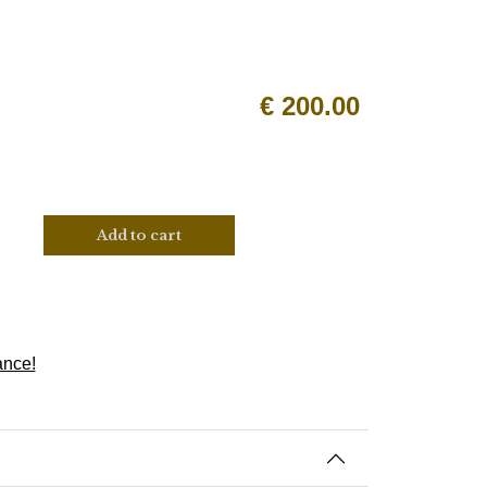
€
200.00
Add to cart
nce!