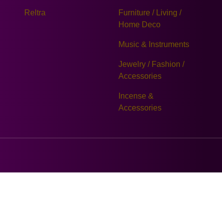
Reltra
Furniture / Living /
Home Deco
Music & Instruments
Jewelry / Fashion /
Accessories
Incense &
Accessories