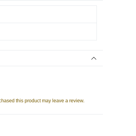
u
i Festival, Pooja -Rituals
hased this product may leave a review.