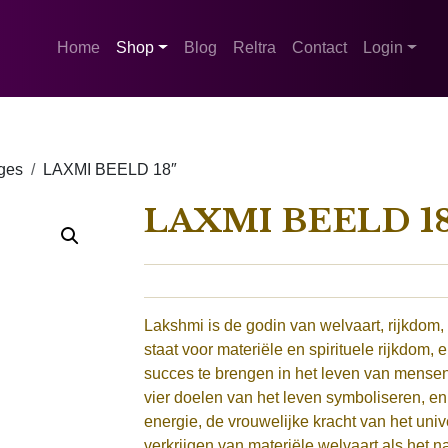
Home
Shop
Blog
Reltra
Contact
Login
ges
LAXMI BEELD 18″
LAXMI BEELD 18
Lakshmi is de godin van welvaart, rijkdom, 
staat voor materiële en spirituele rijkdo
succes te brengen in het leven van mensen.
vier doelen van het leven symboliseren, en
energie, de vrouwelijke kracht van het uni
verkrijgen van materiële welvaart als het n