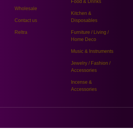
Food & Drinks
Wholesale
Kitchen &
Contact us
Disposables
Reltra
Furniture / Living /
Home Deco
Music & Instruments
Jewelry / Fashion /
Accessories
Incense &
Accessories