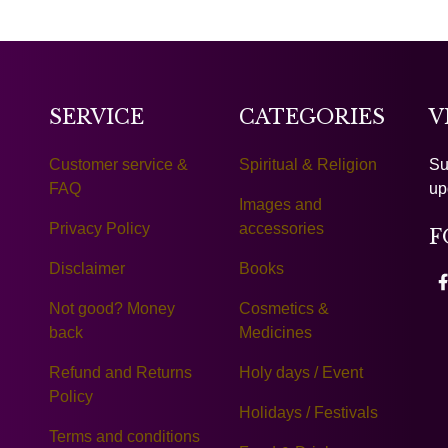
SERVICE
CATEGORIES
V
Customer service &
Spiritual & Religion
Su
FAQ
up
Images and
Privacy Policy
accessories
F
Disclaimer
Books
Not good? Money
Cosmetics &
back
Medicines
Refund and Returns
Holy days / Event
Policy
Holidays / Festivals
Terms and conditions