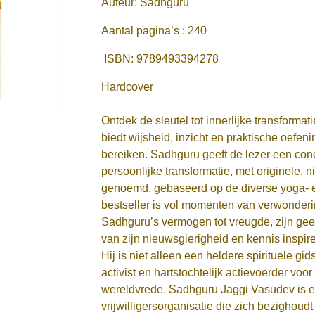
Auteur:
Sadhguru
Aantal pagina’s :
240
ISBN:
9789493394278
Hardcover
Ontdek de sleutel tot innerlijke transformat
biedt wijsheid, inzicht en praktische oefe
bereiken. Sadhguru geeft de lezer een co
persoonlijke transformatie, met originele,
genoemd, gebaseerd op de diverse yoga- e
bestseller is vol momenten van verwonderin
Sadhguru’s vermogen tot vreugde, zijn geest
van zijn nieuwsgierigheid en kennis inspi
Hij is niet alleen een heldere spirituele 
activist en hartstochtelijk actievoerder vo
wereldvrede. Sadhguru Jaggi Vasudev is ee
vrijwilligersorganisatie die zich bezighoud