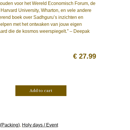
gehouden voor het Wereld Economisch Forum, de
, Harvard University, Wharton, en vele andere
inerend boek over Sadhguru’s inzichten en
t helpen met het ontwaken van jouw eigen
te aard die de kosmos weerspiegelt.” – Deepak
€
27.99
Add to cart
 (Packing)
,
Holy days / Event