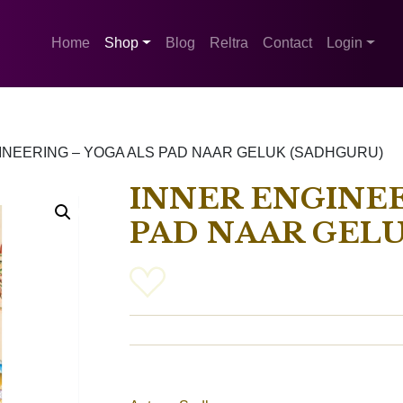
Home
Shop
Blog
Reltra
Contact
Login
INEERING – YOGA ALS PAD NAAR GELUK (SADHGURU)
INNER ENGINEE
PAD NAAR GELU