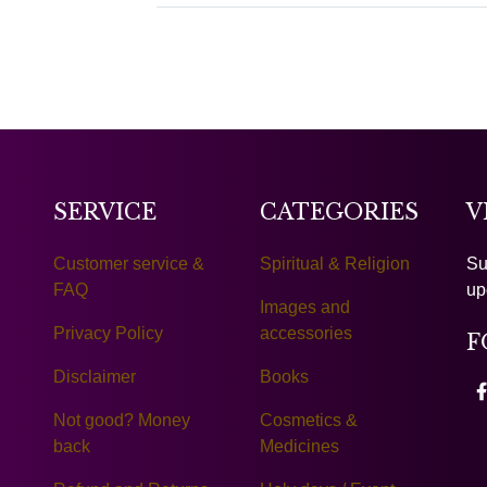
SERVICE
CATEGORIES
V
Customer service &
Spiritual & Religion
Su
FAQ
up
Images and
Privacy Policy
accessories
F
Disclaimer
Books
Not good? Money
Cosmetics &
back
Medicines