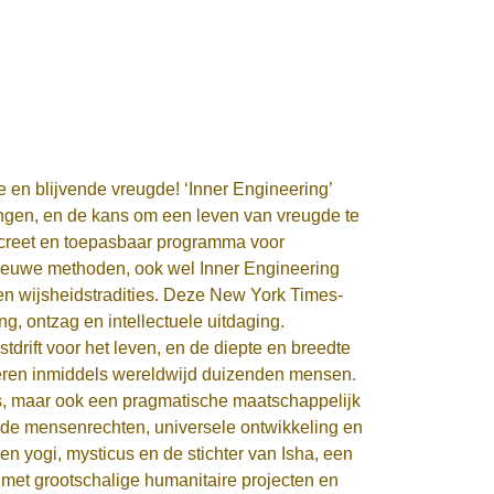
ie en blijvende vreugde! ‘Inner Engineering’
ningen, en de kans om een leven van vreugde te
ncreet en toepasbaar programma voor
 nieuwe methoden, ook wel Inner Engineering
n wijsheidstradities. Deze New York Times-
g, ontzag en intellectuele uitdaging.
drift voor het leven, en de diepte en breedte
reren inmiddels wereldwijd duizenden mensen.
gids, maar ook een pragmatische maatschappelijk
or de mensenrechten, universele ontwikkeling en
n yogi, mysticus en de stichter van Isha, een
t met grootschalige humanitaire projecten en