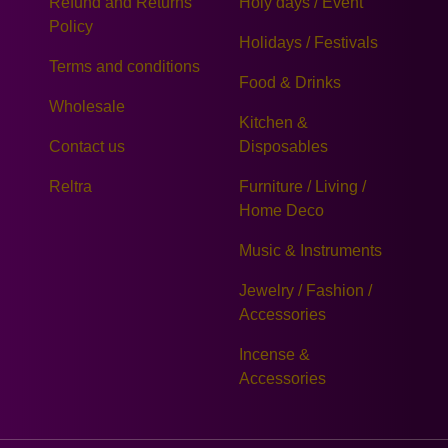
Refund and Returns
Holy days / Event
Policy
Holidays / Festivals
Terms and conditions
Food & Drinks
Wholesale
Kitchen &
Contact us
Disposables
Reltra
Furniture / Living /
Home Deco
Music & Instruments
Jewelry / Fashion /
Accessories
Incense &
Accessories