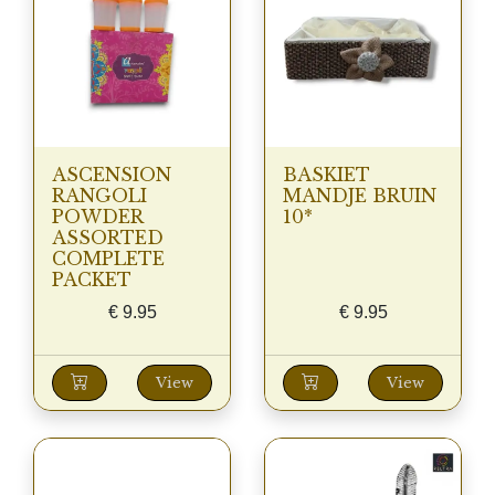
ASCENSION
BASKIET
RANGOLI
MANDJE BRUIN
POWDER
10*
ASSORTED
COMPLETE
PACKET
€
9.95
€
9.95
View
View