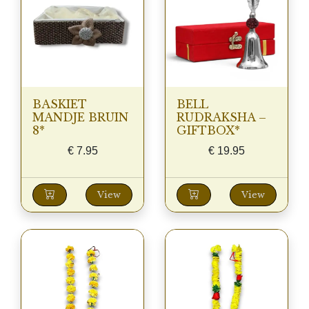
BASKIET
BELL
MANDJE BRUIN
RUDRAKSHA –
8*
GIFTBOX*
€
7.95
€
19.95
View
View