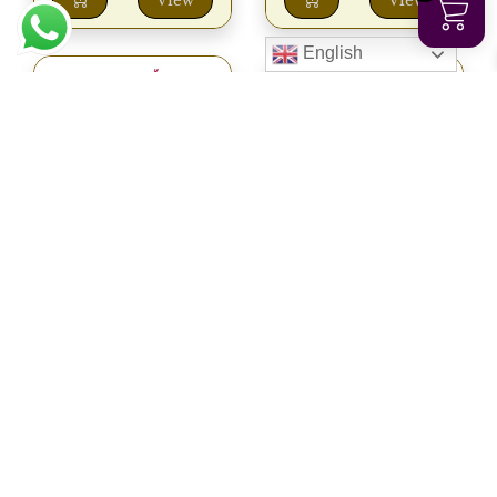
View
View
English
BLOEM
BLOEM
SLINGER MULTI
SLINGER MULTI
KLEUR ZA
kleurQ 135CM
150CM*
€
5.50
€
5.50
View
View